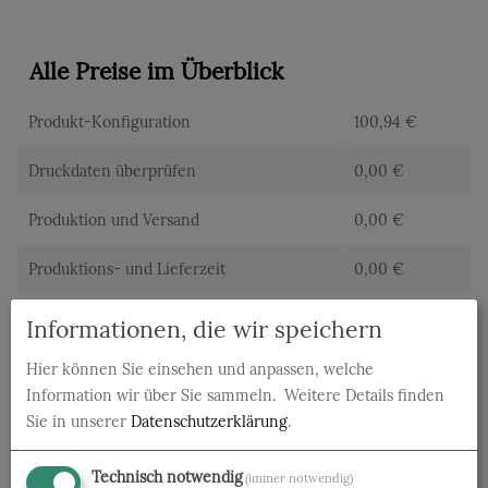
Alle Preise im Überblick
Produkt-Konfiguration
100,94
€
Druckdaten überprüfen
0,00
€
Produktion und Versand
0,00
€
Produktions- und Lieferzeit
0,00
€
Gesamtbetrag (netto)
100,94
€
Informationen, die wir speichern
zzgl. 19% MwSt.
19,18
€
Hier können Sie einsehen und anpassen, welche
Information wir über Sie sammeln.
Weitere Details finden
Gesamtbetrag (brutto)
120,11
€
Sie in unserer
Datenschutzerklärung
.
Technisch notwendig
(immer notwendig)