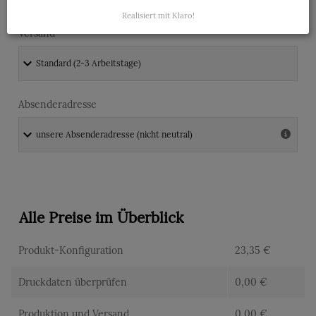
Realisiert mit Klaro!
Versand
Absenderadresse
Alle Preise im Überblick
Produkt-Konfiguration
23,35
€
Druckdaten überprüfen
0,00
€
Produktion und Versand
0,00
€