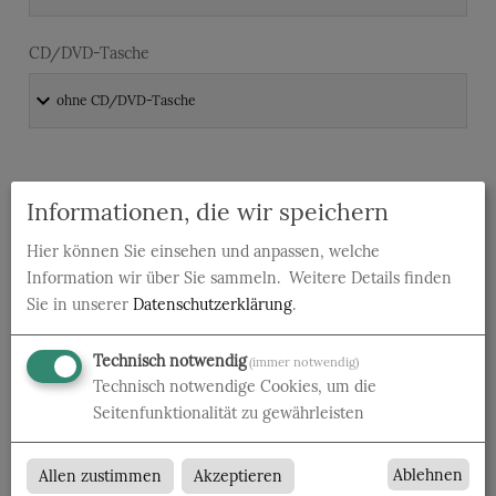
CD/DVD-Tasche
Druckdaten überprüfen
Informationen, die wir speichern
Datencheck
Hier können Sie einsehen und anpassen, welche
Information wir über Sie sammeln.
Weitere Details finden
Sie in unserer
Datenschutzerklärung
.
Technisch notwendig
(immer notwendig)
Technisch notwendige Cookies, um die
Produktion und Versand
Seitenfunktionalität zu gewährleisten
Produktionszeit
Ablehnen
Allen zustimmen
Akzeptieren