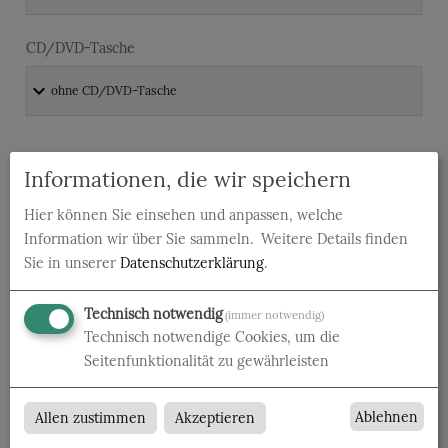
CD/DVD-Tasche
Informationen, die wir speichern
Druckdaten überprüfen
Hier können Sie einsehen und anpassen, welche
Datencheck
Information wir über Sie sammeln.
Weitere Details finden
Sie in unserer
Datenschutzerklärung
.
Technisch notwendig
(immer notwendig)
Technisch notwendige Cookies, um die
Produktion und Versand
Seitenfunktionalität zu gewährleisten
Produktionszeit
Ablehnen
Allen zustimmen
Akzeptieren