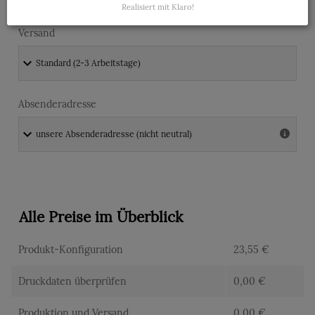
Realisiert mit Klaro!
Versand
Absenderadresse
Alle Preise im Überblick
Produkt-Konfiguration
23,55
€
Druckdaten überprüfen
0,00
€
Produktion und Versand
0,00
€